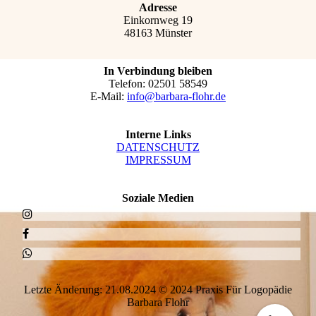
Adresse
Einkornweg 19
48163 Münster
In Verbindung bleiben
Telefon: 02501 58549
E-Mail:
info@barbara-flohr.de
Interne Links
DATEN­SCHUTZ
IMPRESSUM
Soziale Medien
Letzte Änderung: 21.08.2024 © 2024 Praxis Für Logopädie
Barbara Flohr