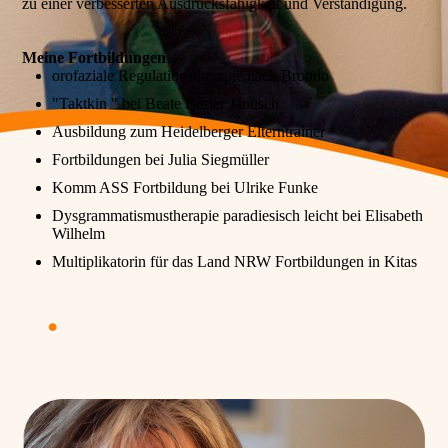
zu einer verbesserten Ausdrucksfähigkeit und Verständigung.
Meine Fortbildungen
orofaziale Regulationstherapie nach Brondo
"Taktkin " bei Beate Birner Janusch
Ausbildung zum Heidelberger Elterntrainer
Fortbildungen bei Julia Siegmüller
Komm ASS Fortbildung bei Ulrike Funke
Dysgrammatismustherapie paradiesisch leicht bei Elisabeth
Wilhelm
Multiplikatorin für das Land NRW Fortbildungen in Kitas