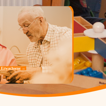
 Erwachsene
→